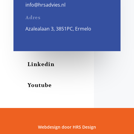
info@hrsadvies.nl
Adres
Azalealaan 3, 3851PC, Ermelo
Linkedin
Youtube
Webdesign door HRS Design