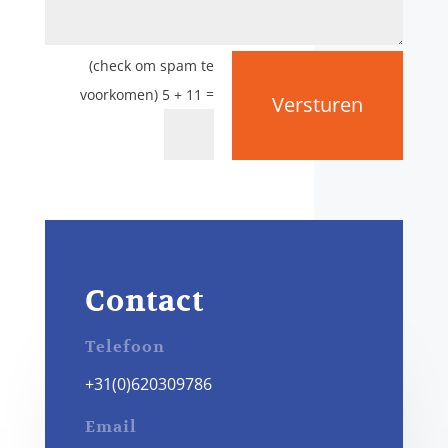
=
5 + 11
Versturen
Contact
Telefoon
+31(0)620309786
Email