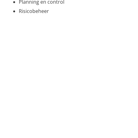
Planning en control
Risicobeheer
Verbindinge
n
functioneel