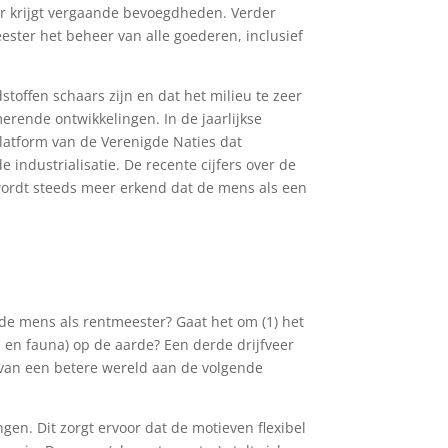
er krijgt vergaande bevoegdheden. Verder
ester het beheer van alle goederen, inclusief
toffen schaars zijn en dat het milieu te zeer
erende ontwikkelingen. In de jaarlijkse
platform van de Verenigde Naties dat
industrialisatie. De recente cijfers over de
wordt steeds meer erkend dat de mens als een
n de mens als rentmeester? Gaat het om (1) het
ra en fauna) op de aarde? Een derde drijfveer
n van een betere wereld aan de volgende
gen. Dit zorgt ervoor dat de motieven flexibel