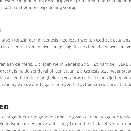
eesterschap heeft bij deze drijfveren primair een horizontale dime
 staat dan het menselijk belang voorop.
n
hapen tot Zijn eer. In Genesis 1:26 lezen we: „En God zei: Laat 
r de vissen der zee en over het gevogelte des hemels en over het v
ven aan de mens. Dit lezen we in Genesis 2:15: „Zo nam de HEERE 
racht is na de zondeval blijven staan. Zie Genesis 3:23, waar staa
n als eerlijkheid, matigheid en verantwoordelijkheid zijn bepal
 vervuiling van de aarde gaan in tegen het gebod om de aarde te b
ven
cht geeft om Zijn geboden door te geven aan het volgende geslach
teld in Israël; die Hij onze vaderen geboden heeft, dat zij ze hun
en die geboren zouden worden; en zouden opstaan en vertellen ze