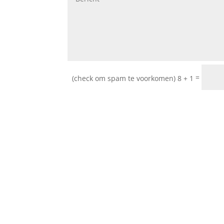
=
8 + 1