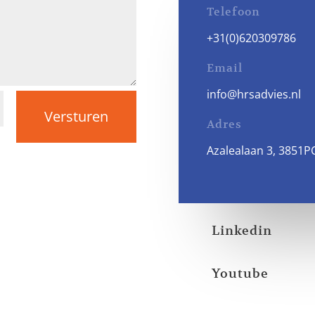
Telefoon
+31(0)620309786
Email
info@hrsadvies.nl
Versturen
Adres
Azalealaan 3, 3851P
Linkedin
Youtube