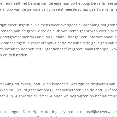
wen en heeft het belang van de eigenaar op het oog. De rentmeest
Na afloop van de periode van zijn rentmeesterschap geeft de rentme
ijgt meer urgentie. De mens weet overigens al jarenlang dat gronds
”Grenzen aan de groei” door de club van Rome gesproken over alarm
 (Intergovernmental Panel on Climate Change, een internationaal 
randeringen in kaart brengt) ziet de mensheid de gevolgen van de 
de oceanen hebben het urgentiebesef vergroot. Maatschappelijk 
 en delfstoffen.
rekking tot milieu, natuur en klimaat is: wat zijn de drijfveren va
makken en luxe, of gaat het om (2) het verbeteren van de natuur (flo
en zijn. Als vierde drijfveer kunnen we nog wijzen op het nalate
doelstellingen. Deze zijn echter ingegeven door menselijke overwegin