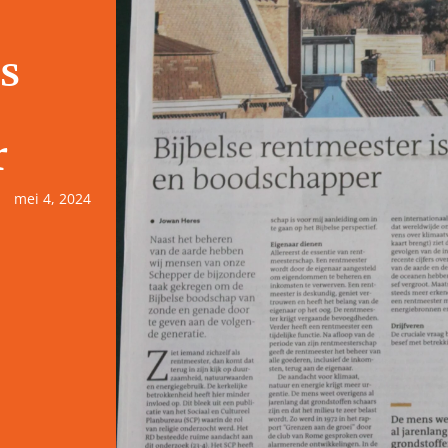
s
r
mei 4, 2024