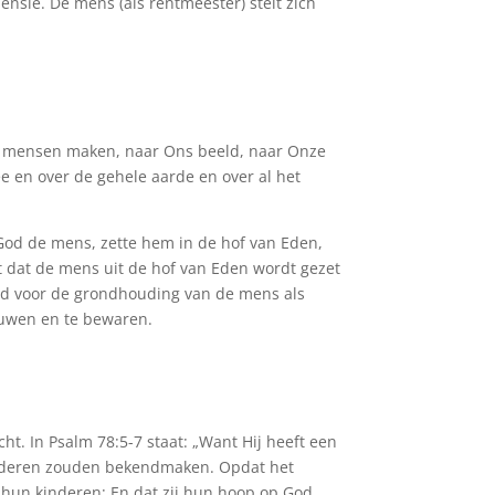
nsie. De mens (als rentmeester) stelt zich
Ons mensen maken, naar Ons beeld, naar Onze
ee en over de gehele aarde en over al het
God de mens, zette hem in de hof van Eden,
t dat de mens uit de hof van Eden wordt gezet
end voor de grondhouding van de mens als
ouwen en te bewaren.
t. In Psalm 78:5-7 staat: „Want Hij heeft een
 kinderen zouden bekendmaken. Opdat het
 hun kinderen; En dat zij hun hoop op God