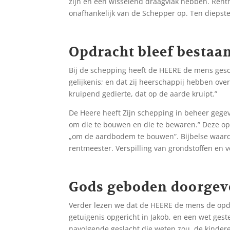
zijn en een wisselend draagvlak hebben. Rentm
onafhankelijk van de Schepper op. Ten diepste
Opdracht bleef bestaa
Bij de schepping heeft de HEERE de mens gesc
gelijkenis; en dat zij heerschappij hebben ove
kruipend gedierte, dat op de aarde kruipt.”
De Heere heeft Zijn schepping in beheer gege
om die te bouwen en die te bewaren.” Deze opd
„om de aardbodem te bouwen”. Bijbelse waarde
rentmeester. Verspilling van grondstoffen en
Gods geboden doorge
Verder lezen we dat de HEERE de mens de opdra
getuigenis opgericht in Jakob, en een wet ges
navolgende geslacht die weten zou, de kinder