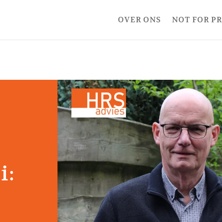
OVER ONS
NOT FOR P
i: