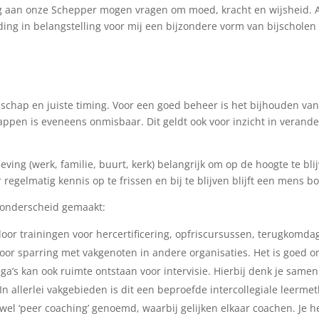
ag aan onze Schepper mogen vragen om moed, kracht en wijsheid. Af
ing in belangstelling voor mij een bijzondere vorm van bijscholen 
chap en juiste timing. Voor een goed beheer is het bijhouden van
n is eveneens onmisbaar. Dit geldt ook voor inzicht in verandere
eving (werk, familie, buurt, kerk) belangrijk om op de hoogte te bl
regelmatig kennis op te frissen en bij te blijven blijft een mens bo
e onderscheid gemaakt:
 door trainingen voor hercertificering, opfriscursussen, terugkom
oor sparring met vakgenoten in andere organisaties. Het is goed om
ga’s kan ook ruimte ontstaan voor intervisie. Hierbij denk je samen
In allerlei vakgebieden is dit een beproefde intercollegiale leerm
el ‘peer coaching’ genoemd, waarbij gelijken elkaar coachen. Je h