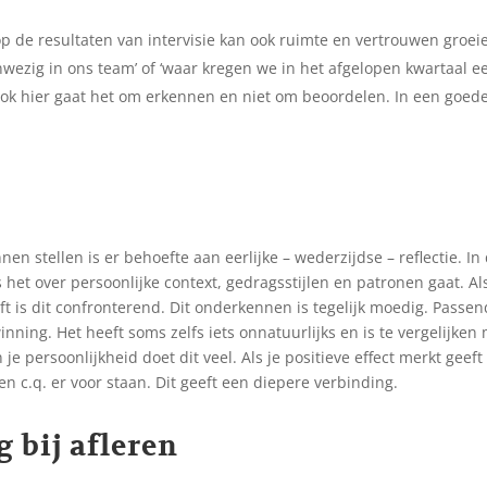
 op de resultaten van intervisie kan ook ruimte en vertrouwen groe
anwezig in ons team’ of ‘waar kregen we in het afgelopen kwartaal ee
 hier gaat het om erkennen en niet om beoordelen. In een goede s
n stellen is er behoefte aan eerlijke – wederzijdse – reflectie. I
ls het over persoonlijke context, gedragsstijlen en patronen gaat. A
ft is dit confronterend. Dit onderkennen is tegelijk moedig. Pass
nning. Het heeft soms zelfs iets onnatuurlijks en is te vergelijken
je persoonlijkheid doet dit veel. Als je positieve effect merkt geeft 
c.q. er voor staan. Dit geeft een diepere verbinding.
 bij afleren