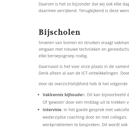
Daarom is het zo bijzonder dat wij ook elke d
daarmee verrijkend. Terugkijkend is deze wend
Bijscholen
Snoeien van bomen en struiken vraagt vakmans
omgaan met nieuwe technieken en gereedschappe
elke beroepsgroep nodig.
Daarnaast is het voor onze plaats in de samenl
Denk alleen al aan de ICT-ontwikkelingen. Door 
Voor de overzichtelijkheid heb ik het volgend
Vakkennis bijhoude
n. Dit kan bijvoorbeeld
Of ‘gewoon’ door een middag uit te trekken v
Intervisie
. In het goede gesprek met vakcolle
wederzijdse coaching door en met collega’s. 
werkproblemen te bespreken. Dit wordt ook w