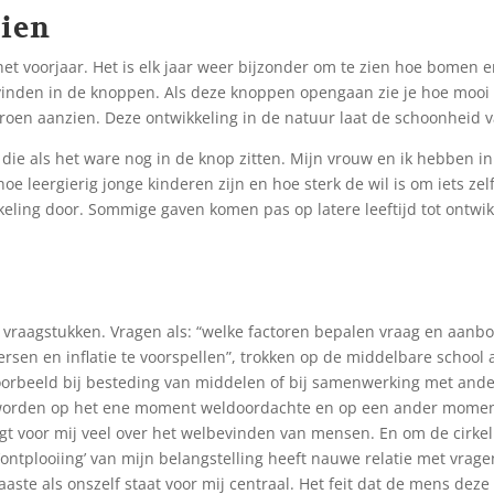
oien
het voorjaar. Het is elk jaar weer bijzonder om te zien hoe bomen 
vinden in de knoppen. Als deze knoppen opengaan zie je hoe mooi d
 groen aanzien. Deze ontwikkeling in de natuur laat de schoonheid 
die als het ware nog in de knop zitten. Mijn vrouw en ik hebben i
e leergierig jonge kinderen zijn en hoe sterk de wil is om iets zelf
keling door. Sommige gaven komen pas op latere leeftijd tot ontwik
 vraagstukken. Vragen als: “welke factoren bepalen vraag en aanb
sen en inflatie te voorspellen”, trokken op de middelbare school 
oorbeeld bij besteding van middelen of bij samenwerking met ande
 worden op het ene moment weldoordachte en op een ander momen
zegt voor mij veel over het welbevinden van mensen. En om de cirk
ontplooiing’ van mijn belangstelling heeft nauwe relatie met vrage
ste als onszelf staat voor mij centraal. Het feit dat de mens deze 