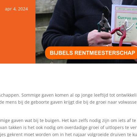
apr 4, 2024
happen. Sommige gaven komen al op jonge leeftijd tot ontwikkelin
de mens bij de geboorte gaven krijgt die bij de groei naar volwasse
ge gaven wat bij te buigen. Het kan zelfs nodig zijn om iets af te
van takken is het ook nodig om overdadige groei of uitlopers te 
ifjes gekrent moet worden om in het najaar volgroeide druiven te ku