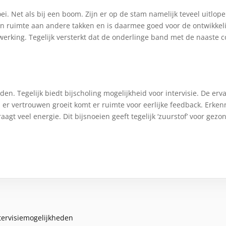
ei. Net als bij een boom. Zijn er op de stam namelijk teveel uitlo
en ruimte aan andere takken en is daarmee goed voor de ontwikkel
king. Tegelijk versterkt dat de onderlinge band met de naaste co
en. Tegelijk biedt bijscholing mogelijkheid voor intervisie. De erv
s er vertrouwen groeit komt er ruimte voor eerlijke feedback. Erk
aagt veel energie. Dit bijsnoeien geeft tegelijk ‘zuurstof’ voor gezo
tervisiemogelijkheden