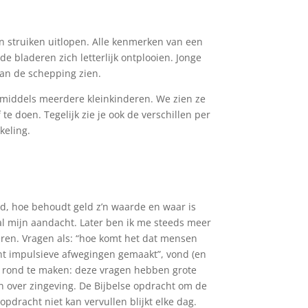
en struiken uitlopen. Alle kenmerken van een
e bladeren zich letterlijk ontplooien. Jonge
van de schepping zien.
nmiddels meerdere kleinkinderen. We zien ze
 te doen. Tegelijk zie je ook de verschillen per
keling.
od, hoe behoudt geld z’n waarde en waar is
al mijn aandacht. Later ben ik me steeds meer
ren. Vragen als: “hoe komt het dat mensen
t impulsieve afwegingen gemaakt”, vond (en
el rond te maken: deze vragen hebben grote
n over zingeving. De Bijbelse opdracht om de
opdracht niet kan vervullen blijkt elke dag.