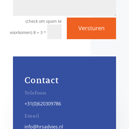
Versturen
=
8 + 3
Contact
Telefoon
+31(0)620309786
Email
info@hrsadvies.nl