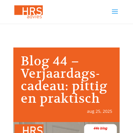
Blog 44 –
Verjaardags-
cadeau: pittig
en praktisch
aug 25, 2025