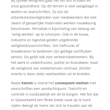
Bij fysieke veiligheid gaat het om ons lichaam en
onze gezondheid. Op dit terrein is veel vastgelegd in
wetten en voorschriften. Zo zijn de
arbeidsomstandigheden voor medewerkers die met
zware of gevaarlijke materialen werken nauwkeurig
beschreven. Periodiek is bijscholing van belang om
´veilig werken´ op te scherpen. Ook in de bouw,
industrie en logistiek gelden uitgebreide
veiligheidsvoorschriften. Om heftrucks of
bouwkranen te bedienen zijn geldige certificaten
vereist. Dit geldt ook voor verkeersdeelnemers. Bij
het werk in ziekenhuizen, politie en brandweer staat
de veiligheid van medemensen centraal. Zonder
moeite is deze reeks voorbeelden uit te breiden.
Naast
kennis
is vooral het
consequent werken
met
voorschriften een aandachtspunt. Toezicht en
controle is noodzakelijk om dit te borgen. Het feit dat
er bijvoorbeeld een flinke boete staat op te hard
rijden dwingt de mens om zich te houden aan de